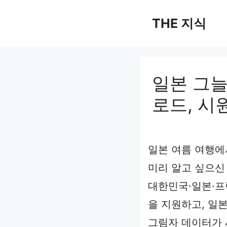
컨
텐
THE 지식
츠
로
건
너
일본 그늘
뛰
기
로드, 시
일본 여름 여행에
미리 알고 싶으신
대한민국·일본·프
을 지원하고, 일본
그림자 데이터가 