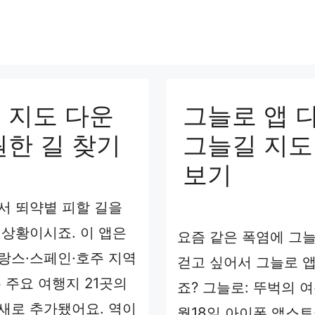
 지도 다운
그늘로 앱 다
원한 길 찾기
그늘길 지도
보기
서 뙤약볕 피할 길을
 상황이시죠. 이 앱은
요즘 같은 폭염에 그
랑스·스페인·호주 지역
걷고 싶어서 그늘로 
 주요 여행지 21곳의
죠? 그늘로: 뚜벅의 여
새로 추가됐어요. 역이
월18일 아이폰 앱스