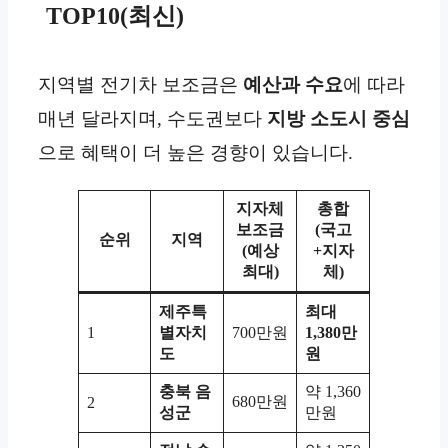
TOP10(최신)
지역별 전기차 보조금은
예산과 수요
에 따라
매년 달라지며, 수도권보다
지방 소도시 중심
으로 혜택이 더 높은 경향이 있습니다.
지자체
총합
보조금
(국고
순위
지역
(예상
+지자
최대)
체)
제주특
최대
1
별자치
700만원
1,380만
도
원
충북 음
약 1,360
680만원
2
성군
만원