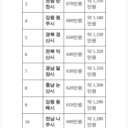
전남 순
약 1,350
670만원
3
천시
만원
강원 원
약 1,340
660만원
4
주시
만원
경북 경
약 1,330
650만원
5
산시
만원
전북 익
약 1,320
640만원
6
산시
만원
경남 밀
약 1,310
630만원
7
양시
만원
충남 논
약 1,300
620만원
8
산시
만원
강원 동
약 1,290
610만원
9
해시
만원
전남 나
약 1,280
600만원
10
주시
만원