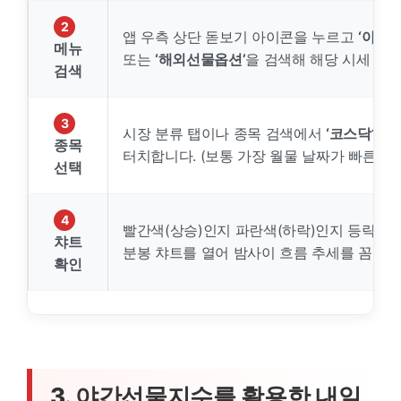
2
앱 우측 상단 돋보기 아이콘을 누르고
‘야간선
메뉴
또는
‘해외선물옵션’
을 검색해 해당 시세 메
검색
3
시장 분류 탭이나 종목 검색에서
‘코스닥150
종목
터치합니다. (보통 가장 월물 날짜가 빠른 최
선택
4
빨간색(상승)인지 파란색(하락)인지 등락률 
챠트
분봉 챠트를 열어 밤사이 흐름 추세를 꼼꼼히
확인
3. 야간선물지수를 활용한 내일