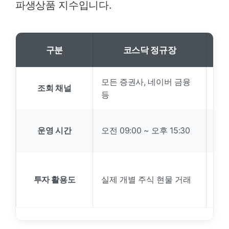
파생상품 지수입니다.
구분
코스닥 정규장
모든 증권사, 네이버 금융
국내
조회 채널
등
전용
오후
운영 시간
오전 09:00 ~ 오후 15:30
05:
미국
투자 활용도
실제 개별 주식 현물 거래
위험
시초