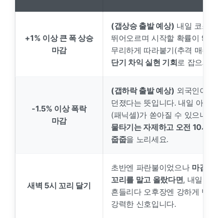
(갭상승 출발 예상)
내일 코스닥
+1% 이상 큰 폭 상승
뛰어오르며 시작할 확률이 90%
마감
무리하게 따라붙기(추격 매수)보
단기 차익 실현 기회
로 잡으세요
(갭하락 출발 예상)
외국인이 밤
던졌다는 뜻입니다. 내일 아침 
-1.5% 이상 폭락
(패닉셀)가 쏟아질 수 있으니,
개
마감
물타기는 자제하고 오전 10시 3
줍줍
을 노리세요.
초반엔 파란불이었으나
마감 무
꼬리를 말고 올랐다면
, 내일 
새벽 5시 꼬리 달기
흔들리다 오후장엔 강하게 반등
강력한 신호입니다.