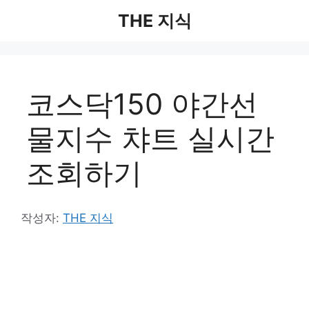
컨
THE 지식
텐
츠
로
건
코스닥150 야간선
너
뛰
물지수 챠트 실시간
기
조회하기
작성자:
THE 지식