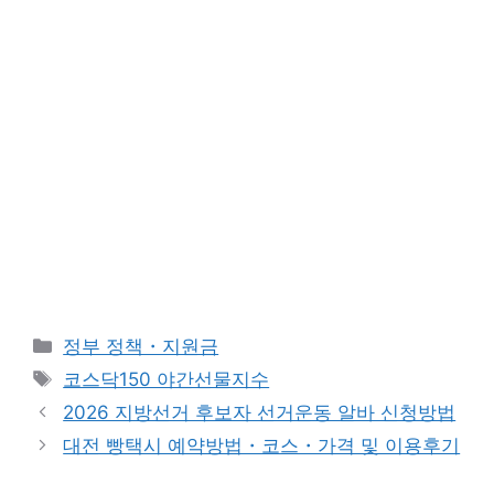
카
정부 정책・지원금
테
태
코스닥150 야간선물지수
고
그
2026 지방선거 후보자 선거운동 알바 신청방법
리
대전 빵택시 예약방법・코스・가격 및 이용후기