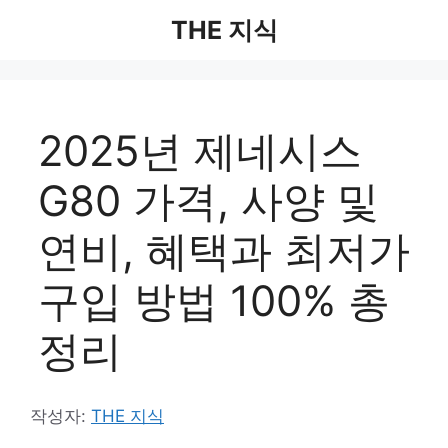
컨
THE 지식
텐
츠
로
건
2025년 제네시스
너
뛰
G80 가격, 사양 및
기
연비, 혜택과 최저가
구입 방법 100% 총
정리
작성자:
THE 지식