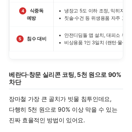
식중독
냉장고 5도 이하 조정, 익히지 않
4
예방
칫솔·수건 등 위생용품 자주 교체
안전디딤돌 앱 설치, 대피소 위치
침수 대비
5
비상용품 1인 3일치 (랜턴·물·식
베란다·창문 실리콘 코팅, 5천 원으로 90%
차단
장마철 가장 큰 골치가 빗물 침투인데요,
다행히 5천 원으로 90% 이상 막을 수 있는
진짜 효율적인 방법이 있어요.