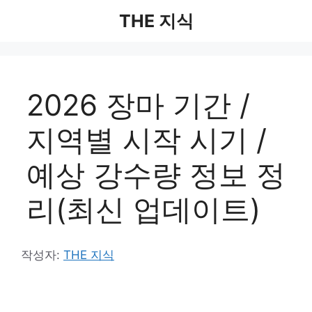
컨
THE 지식
텐
츠
로
건
2026 장마 기간 /
너
뛰
지역별 시작 시기 /
기
예상 강수량 정보 정
리(최신 업데이트)
작성자:
THE 지식