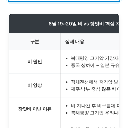
6월 19~20일 비 vs 장맛비 핵심 차이
구분
상세 내용
북태평양 고기압 가장자리
비 원인
중국 상하이 ~ 일본 규슈 남
정체전선에서 저기압 발달, 
비 양상
제주·남부 중심
많은 비
예보 
비 지나간 후 비구름대
다시 
장맛비 아닌 이유
북태평양 고기압 우리나라로 