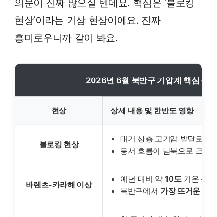
의문이 진짜 많으실 텐데요. 핵심은 ‘블로킹
현상’이라는 기상 현상이에요. 진짜
흥미로우니까 같이 봐요.
2026년 6월 북반구 기압계 핵심 분
현상
상세 내용 및 한반도 영향
대기 상층 고기압 발달로 기
블로킹 현상
동서 흐름이 남북으로 크게 
예년 대비 약
10도
기온 상승
바렌츠-카라해 이상
북반구에서
가장 뜨거운 지역