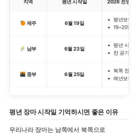
지역
평년 시작일
2026 전망 (6
평년보다
제주
6월 19일
19~20일
평년 시작
남부
6월 23일
찬 공기 영
북쪽 찬 공
중부
6월 25일
예년보다 늦
평년 장마 시작일 기억하시면 좋은 이유
우리나라 장마는 남쪽에서 북쪽으로