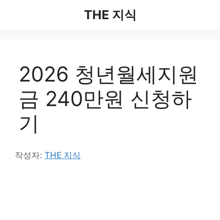
컨
THE 지식
텐
츠
로
건
2026 청년월세지원
너
뛰
금 240만원 신청하
기
기
작성자:
THE 지식