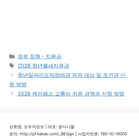
카
정부 정책・지원금
테
태
2026 청년월세지원금
고
그
청년일자리도약장려금 자격 대상 및 조건과 신
리
청 방법
2026 케이패스 교통비 지원 금액과 신청 방법
상호명: 모두의정보 | 대표: 윤다니엘
문의: http://pf.kakao.com/_BEQgn | 사업자번호: 180-10-19000