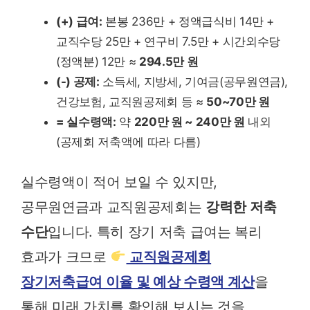
(+) 급여:
본봉 236만 + 정액급식비 14만 +
교직수당 25만 + 연구비 7.5만 + 시간외수당
(정액분) 12만 ≈
294.5만 원
(-) 공제:
소득세, 지방세, 기여금(공무원연금),
건강보험, 교직원공제회 등 ≈
50~70만 원
= 실수령액:
약
220만 원 ~ 240만 원
내외
(공제회 저축액에 따라 다름)
실수령액이 적어 보일 수 있지만,
공무원연금과 교직원공제회는
강력한 저축
수단
입니다. 특히 장기 저축 급여는 복리
효과가 크므로
교직원공제회
장기저축급여 이율 및 예상 수령액 계산
을
통해 미래 가치를 확인해 보시는 것을