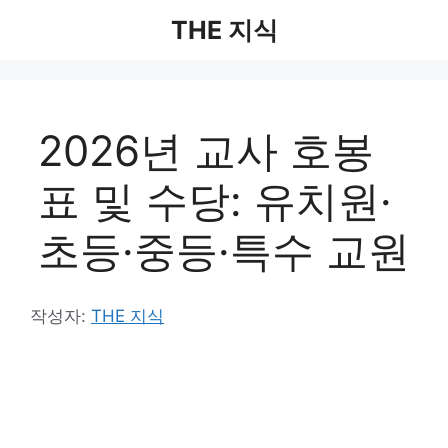
컨
THE 지식
텐
츠
로
건
2026년 교사 호봉
너
뛰
표 및 수당: 유치원·
기
초등·중등·특수 교원
작성자:
THE 지식