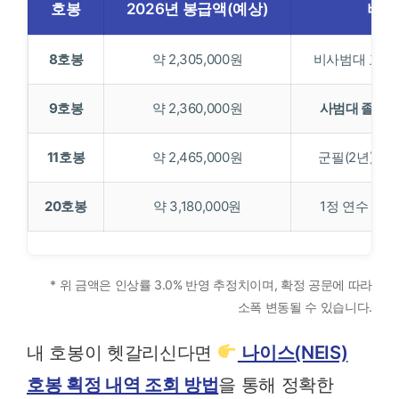
호봉
2026년 봉급액(예상)
비고
8호봉
약 2,305,000원
비사범대 교직
9호봉
약 2,360,000원
사범대 졸업 
11호봉
약 2,465,000원
군필(2년) 남
20호봉
약 3,180,000원
1정 연수 후 
* 위 금액은 인상률 3.0% 반영 추정치이며, 확정 공문에 따라
소폭 변동될 수 있습니다.
내 호봉이 헷갈리신다면
나이스(NEIS)
호봉 획정 내역 조회 방법
을 통해 정확한